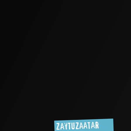
ZaytuZaatar