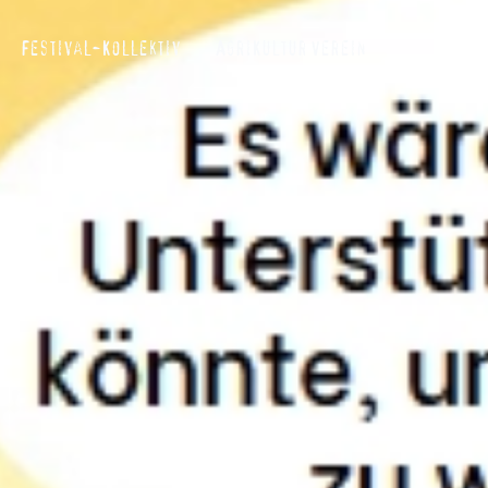
Festival-Kollektiv
AgriKultur Verein
Search