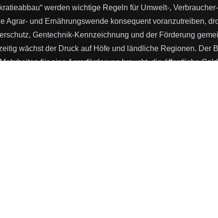
ratieabbau“ werden wichtige Regeln für Umwelt-, Verbraucher-
t die Agrar- und Ernährungswende konsequent voranzutreiben, dr
Tierschutz, Gentechnik-Kennzeichnung und der Förderung gemei
zeitig wächst der Druck auf Höfe und ländliche Regionen. Der B
e Mehrheiten für eine Agrarförderung braucht, die öffentliche Ge
 Klima, Artenvielfalt, Tierschutz und gesellschaftlichen Nutzen 
ationen bietet der
Kritische Agrarbericht 2026 – Wandel & Widerst
ultur