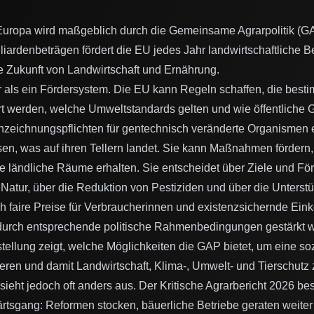
 Europa wird maßgeblich durch die Gemeinsame Agrarpolitik (G
lliardenbeträgen fördert die EU jedes Jahr landwirtschaftliche B
ie Zukunft von Landwirtschaft und Ernährung.
 als ein Fördersystem. Die EU kann Regeln schaffen, die best
rt werden, welche Umweltstandards gelten und wie öffentliche G
zeichnungspflichten für gentechnisch veränderte Organismen e
en, was auf ihren Tellern landet. Sie kann Maßnahmen fördern,
 ländliche Räume erhalten. Sie entscheidet über Ziele und F
 Natur, über die Reduktion von Pestiziden und über die Unters
h faire Preise für Verbraucherinnen und existenzsichernde Ein
durch entsprechende politische Rahmenbedingungen gestärkt 
ellung zeigt, welche Möglichkeiten die GAP bietet, um eine so
eren und damit Landwirtschaft, Klima-, Umwelt- und Tierschu
 sieht jedoch oft anders aus. Der Kritische Agrarbericht 2026 be
rtsgang: Reformen stocken, bäuerliche Betriebe geraten weiter 