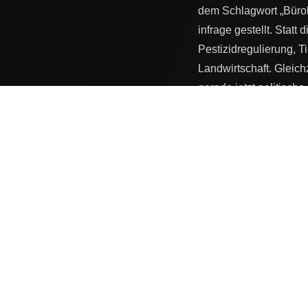
dem Schlagwort „Bürok
infrage gestellt. Stat
Pestizidregulierung, 
Landwirtschaft. Gleich
gerade jetzt politisch
Leistungen für Umwelt,
Weiterführende Inform
Mehr aus der Kategorie K