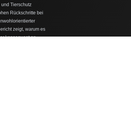
 und Tierschutz
ohen Rückschritte bei
nwohlorientierter
ericht zeigt, warum es
lder konsequent an
bindet.
.
and