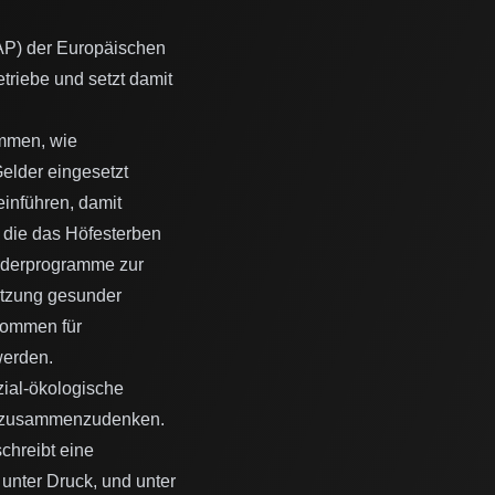
AP) der Europäischen
etriebe und setzt damit
immen, wie
elder eingesetzt
inführen, damit
 die das Höfesterben
örderprogramme zur
tützung gesunder
kommen für
werden.
zial-ökologische
tz zusammenzudenken.
schreibt eine
unter Druck, und unter