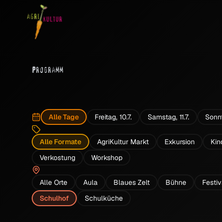
P
rogramm
Alle Tage
Freitag, 10.7.
Samstag, 11.7.
Sonnt
Alle Formate
AgriKultur Markt
Exkursion
Kin
Verkostung
Workshop
Alle Orte
Aula
Blaues Zelt
Bühne
Festi
Schulhof
Schulküche