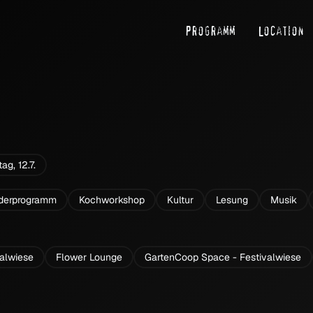
Programm
Location
ag, 12.7.
derprogramm
Kochworkshop
Kultur
Lesung
Musik
valwiese
Flower Lounge
GartenCoop Space - Festivalwiese