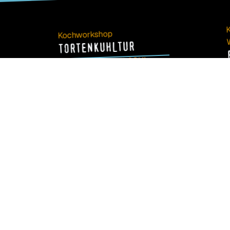
Kochworkshop
TORTENKUHLTUR
Uhr
11:30
um
Samstag, 11.7.
BACKWORKSHOP
Schwarzwälder Kirschtorte
klassisch mit Konditormeister
Franz-Josef Koszinowsky.
tag, 12.7.
N