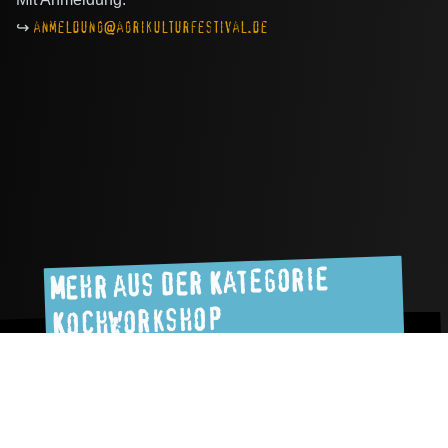
↪
anmeldung@agrikulturfestival.de
Mehr aus der Kategorie
Kochworkshop
Works
Workshop
Einf
Saatgutsouveränitätsparcour